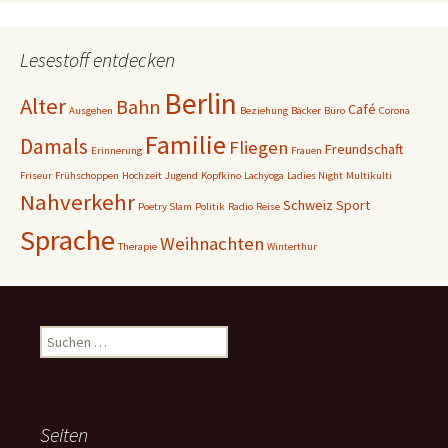
Lesestoff entdecken
Berlin
Alter
Bahn
Café
Ausgehen
Beziehung
Bäcker
Büro
Corona
Familie
Damals
Fliegen
Freundschaft
Erinnerung
Frauen
Friseur
Frühschoppen
Hochzeit
Jugend
Kopfkino
Lachyoga
Ladies Night
Multikulti
Nahverkehr
Schweiz
Sport
Poetry Slam
Politik
Radio
Reise
Sprache
Weihnachten
Therapie
Winterthur
Suchen
nach:
Seiten