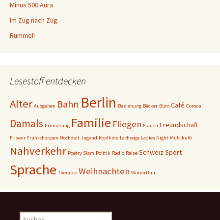
Minus 500 Aura
Im Zug nach Zug
Rummel!
Lesestoff entdecken
Berlin
Alter
Bahn
Café
Ausgehen
Beziehung
Bäcker
Büro
Corona
Familie
Damals
Fliegen
Freundschaft
Erinnerung
Frauen
Friseur
Frühschoppen
Hochzeit
Jugend
Kopfkino
Lachyoga
Ladies Night
Multikulti
Nahverkehr
Schweiz
Sport
Poetry Slam
Politik
Radio
Reise
Sprache
Weihnachten
Therapie
Winterthur
Suchen