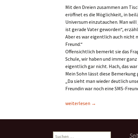
Mit den Dreien zusammen am Tisch
eröffnet es die Möglichkeit, in be
Universum einzutauchen. Man will j
ist gerade Vater geworden“, erzäh
Aber es war eigentlich auch nicht
Freund.“
Offensichtlich bemerkt sie das F
Schule, wir haben und immer ganz 
eigentlich gar nicht. Hach, das wa
Mein Sohn lässt diese Bemerkung g
„Da sieht man wieder deutlich unse
Freundin war noch eine SMS-Freun
Ja / Nein ?
weiterlesen
→
Suchen
Sei