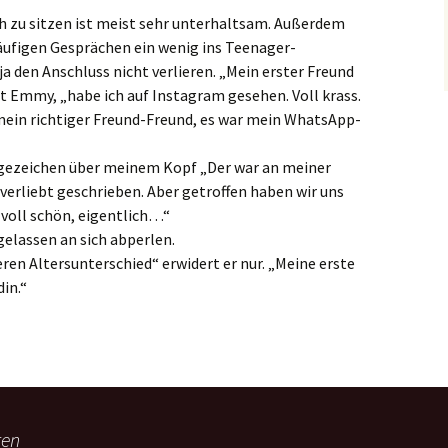
 zu sitzen ist meist sehr unterhaltsam. Außerdem
iläufigen Gesprächen ein wenig ins Teenager-
a den Anschluss nicht verlieren. „Mein erster Freund
lt Emmy, „habe ich auf Instagram gesehen. Voll krass.
 mein richtiger Freund-Freund, es war mein WhatsApp-
ragezeichen über meinem Kopf „Der war an meiner
verliebt geschrieben. Aber getroffen haben wir uns
r voll schön, eigentlich…“
elassen an sich abperlen.
ren Altersunterschied“ erwidert er nur. „Meine erste
din.“
ten