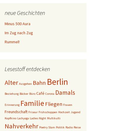
neue Geschichten
Minus 500 Aura
Im Zug nach Zug
Rummel!
Lesestoff entdecken
Berlin
Alter
Bahn
Ausgehen
Damals
Café
Beziehung
Bäcker
Büro
Corona
Familie
Fliegen
Erinnerung
Frauen
Freundschaft
Friseur
Frühschoppen
Hochzeit
Jugend
Kopfkino
Lachyoga
Ladies Night
Multikulti
Nahverkehr
Poetry Slam
Politik
Radio
Reise