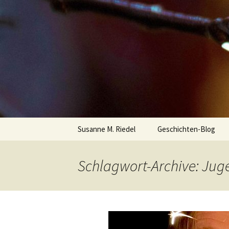
Susanne M. Riedel
regenraus
Zum
Susanne M. Riedel
Geschichten-Blog
Inhalt
springen
Schlagwort-Archive: Jug