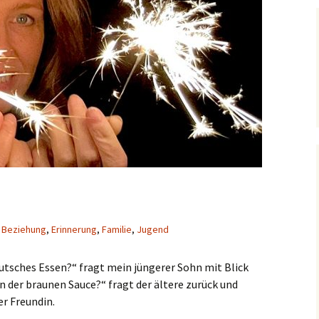
Beziehung
,
Erinnerung
,
Familie
,
Jugend
deutsches Essen?“ fragt mein jüngerer Sohn mit Blick
n der braunen Sauce?“ fragt der ältere zurück und
er Freundin.