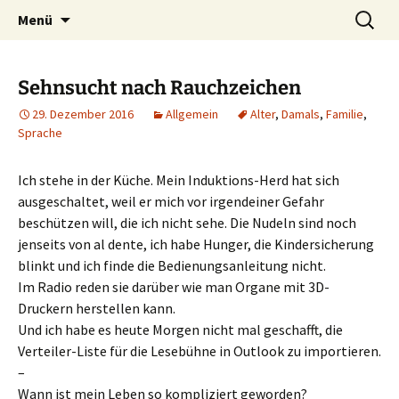
Susanne M. Riedel
Zum
Suchen
regenrausch.de
Menü
Inhalt
nach:
springen
Sehnsucht nach Rauchzeichen
29. Dezember 2016
Allgemein
Alter
,
Damals
,
Familie
,
Sprache
Ich stehe in der Küche. Mein Induktions-Herd hat sich
ausgeschaltet, weil er mich vor irgendeiner Gefahr
beschützen will, die ich nicht sehe. Die Nudeln sind noch
jenseits von al dente, ich habe Hunger, die Kindersicherung
blinkt und ich finde die Bedienungsanleitung nicht.
Im Radio reden sie darüber wie man Organe mit 3D-
Druckern herstellen kann.
Und ich habe es heute Morgen nicht mal geschafft, die
Verteiler-Liste für die Lesebühne in Outlook zu importieren.
–
Wann ist mein Leben so kompliziert geworden?