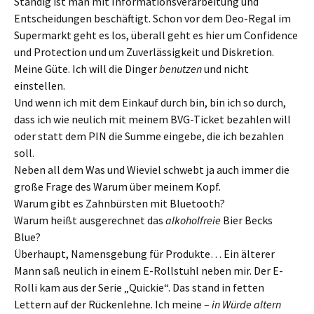
Ständig ist man mit Informationsverarbeitung und
Entscheidungen beschäftigt. Schon vor dem Deo-Regal im
Supermarkt geht es los, überall geht es hier um Confidence
und Protection und um Zuverlässigkeit und Diskretion.
Meine Güte. Ich will die Dinger
benutzen
und nicht
einstellen.
Und wenn ich mit dem Einkauf durch bin, bin ich so durch,
dass ich wie neulich mit meinem BVG-Ticket bezahlen will
oder statt dem PIN die Summe eingebe, die ich bezahlen
soll.
Neben all dem Was und Wieviel schwebt ja auch immer die
große Frage des Warum über meinem Kopf.
Warum gibt es Zahnbürsten mit Bluetooth?
Warum heißt ausgerechnet das
alkoholfreie
Bier Becks
Blue?
Überhaupt, Namensgebung für Produkte… Ein älterer
Mann saß neulich in einem E-Rollstuhl neben mir. Der E-
Rolli kam aus der Serie „Quickie“. Das stand in fetten
Lettern auf der Rückenlehne. Ich meine –
in Würde altern