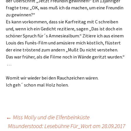
der Überschrift „Jetzt Freundin gewinnen!“ Ein 13jähriger
fragte treu: „OK, was muß ich da machen, um eine Freundin
zu gewinnen?“
Es kann vorkommen, dass sie Karfreitag mit C schreiben
und, wenn ich ein Gedicht rezitiere, sagen „Das ist doch ein
schöner Spruch für´s Amnesiealbum.“ Zitiere ich aus einem
Louis des Funès-Film und amüsiere mich köstlich, flüstert
der eine tröstend zum andern „Mußt Du nicht verstehen.
Das war früher, als die Filme noch in Wände geritzt wurden.“
…
Womit wir wieder bei den Rauchzeichen wären.
Ich geh´ schon mal Holz holen.
Beitragsnavigation
←
Miss Molly und die Elfenbeinküste
Misunderstood: Lesebühne Für_Wort am 28.09.2017