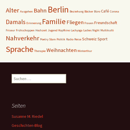
Berlin
Alter
Bahn
Café
Ausgehen
Beziehung
Bäcker
Büro
Corona
Familie
Damals
Fliegen
Freundschaft
Erinnerung
Frauen
Friseur
Frühschoppen
Hochzeit
Jugend
Kopfkino
Lachyoga
Ladies Night
Multikulti
Nahverkehr
Schweiz
Sport
Poetry Slam
Politik
Radio
Reise
Sprache
Weihnachten
Therapie
Winterthur
Suchen
nach:
Seiten
Susanne M. Riedel
Geschichten-Blog